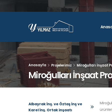
Anas
Anasayfa
Projelerimiz
Miroğulları İnşaat Pr
Miroğulları İnşaat Pro
Miroğul
Albayrak İnş. ve Öztaş İnş ve
ürünler
Karel İnş. Ortak inşaatı